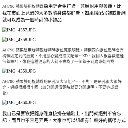
採用鋅合金打造，兼顧耐用與美觀，比
AH790 蘋果雙用旋轉碟
我在市面上見過的大多數隨身碟都好看，如果搭配吊飾或掛繩
就可以成為一個時尚的小飾品
AH790 蘋果雙用旋轉碟旋轉時定位感很明確，轉到四向定位點時會有
稍微固定到的感覺，不用擔心變成指尖陀螺～XD。我個人很喜歡這種
無蓋設計，像我這種健忘的人就不會為了一個蓋子到處東翻西找
AH790 蘋果雙用旋轉碟的吊孔又大又粗="=，不對，是吊孔很大很好
穿、邊緣很粗很牢固（該分開講清楚時就要分開說明，不要造成誤
會）
我自己是喜歡把隨身碟直接掛在鑰匙上，出門就絕對不會忘
記，而且也不容易弄丟。大家也可以想想有什麼好的攜帶方式