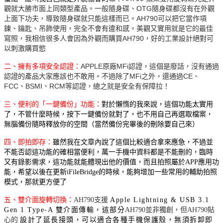
觀就大勝市面上同類型產品。一般隨身碟、OTG隨身碟都沒有在外觀
上面下功夫，導致隨身碟就只能這樣而已。AH790可以把它當作項
鍊、鑰匙、吊飾使用，完全不會有違和感。美觀又實用就是它的最佳
寫照，我相信很多人會因為外觀而購買AH790，好的工業設計絕對可
以刺激購買慾
二、擁有多項安全認證：
APPLE原廠MFi認證，這個是廢話，沒有通過
認證的產品大家應該也不敢用。不過除了MFi之外，還通過CE、
FCC、BSMI、RCM等認證，總之就是安全有保障拉！
三、便利的「一鍵備份」功能：
對於懶惰的我來說，這個功能太實用
了，不管什麼時候，按下一鍵備份就對了，也不用自己再選取檔案，
無腦備份隨時釋放你的空間（當然備份完畢後的刪除要自己來）
四、即拍即存：
雖然我在文章內說了這個比較適合拿來應急，不過並
不能否認這功能的確相當便利，萬一手機中資料都是不能刪的，臨時
又有錄影需求，這功能就能體現出他的價值，而且拍照屬於APP應用功
能，希望以後在更新iFileBridge的時候，能夠增加一些常用的輔助拍照
模式，那就更方便了
五、雙介面旋轉切換：
AH790支援
Apple Lightning & USB 3.1
Gen 1 Type-A 雙介面傳輸，這部分
AH790並非獨創，但AH790貼
心的
設計了延長接頭，可以適合各種手機保護殼，無須拆卸即