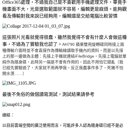
Office365處理，不過我自己是不喜歡用手機處理文件，畢竟手
機畫面不大，光是選取範圍就不容易，編輯更是麻煩。能夠觀
看及傳輸對我來說已經夠用，編輯還是交給電腦比較習慣
這張照片光看就覺得很蠢，雖然我覺得不會有什麼人會做這種
事，不過為了實驗我也認了。
AH790 蘋果雙用旋轉碟同時接上兩
種傳輸介面時並不會直接作為傳輸線讀取手機內的資料，而是以先接
上的那一邊做為主體：先接上手機就連結iFileBridge，先接上電腦就單
純作為隨身碟，此時另一端是不會有作用的，因此不用怕它錯亂（我
已經先實驗過了，大家就不用再學我，反正我蠢事作多了，死豬不怕
開水燙.......）
最後不免俗的做個讀寫測試，測試結果請參考
總結：
以目前雲端空間的廣泛使用而言，可能許多人認為隨身碟已經不是必