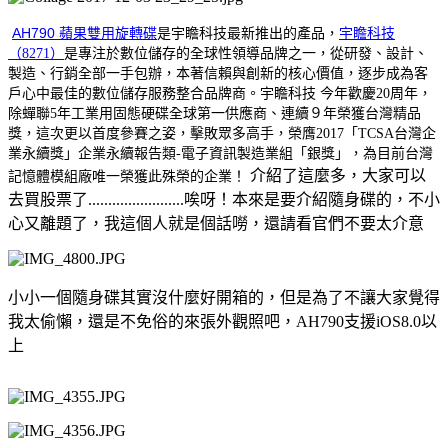
AH790 蘋果雙用旋轉碟
是宇瞻科技最新推出的產品，
宇瞻科技
（8271）
是專注於數位儲存的全球性領導品牌之一，從研發、設計、
製造、行銷全部一手包辦，本著信賴與創新的核心價值，逐步成為客
戶心中最佳的數位儲存服務整合品牌商。宇瞻科技
今年歡慶20周年，
除蟬聯5年工業用固態硬碟全球第一供應商、連續９年榮獲台灣精品
獎，這次更以首度參賽之姿，擊敗眾多高手，榮膺2017「TCSA台灣企
業永續獎」企業永續報告類-電子資訊製造業組「銀獎」
，為目前台灣
介紹了這麼多，大家可以
記憶體模組廠唯一榮獲此殊榮的企業！
去買股票了........................唉呀！本來是要介紹隨身碟的，不小
心又離題了，我這個人就是個話嘮，還請看官們不要太介意
小小一個隨身碟其實沒什麼好開箱的，但是為了不讓大家覺得
我太偷懶，還是不免俗的來張外觀照吧，AH790支援iOS8.0以
上