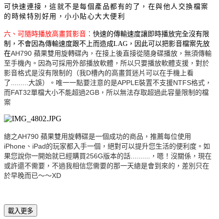
可快速連接，這就不是每個產品都有的了，在與他人交換檔案
的時候特別好用，小小貼心大大便利
六、可隨時播放高畫質影音：
快速的傳輸速度讓即時播放完全沒有限
制，不會因為傳輸速度跟不上而造成LAG，因此可以把影音檔案先放
AH790 蘋果雙用旋轉碟內，在接上後直接從隨身碟播放，無須傳輸
在
至手機內。因為可採用外部播放軟體，所以只要播放軟體支援，對於
影音格式是沒有限制的（我D槽內的高畫質迷片可以在手機上看
了.........大誤）。唯一一點要注意的是APPLE裝置不支援NTFS格式，
而FAT32單檔大小不能超過2GB，所以無法存取超過此容量限制的檔
案
總之AH790 蘋果雙用旋轉碟是一個成功的商品，推薦每位使用
iPhone、iPad的玩家都入手一個，絕對可以提升您生活的便利度。如
果您說你一開始就已經購買256G版本的話..........，嗯！沒關係，現在
或許還不需要，不過我相信您需要的那一天總是會到來的，差別只在
於早晚而已～～XD
載入更多