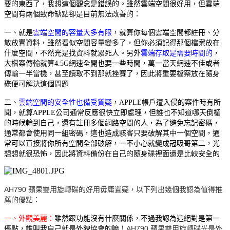
要的東西了，我想這個觀念是錯誤的。雖然雲端空間很好用，但雲端
空間有兩個致命缺點卻是目前無法改善的：
一、就是
雲端空間的容量大多有限
，就算你每個雲端空間都註冊、分
散放置資料，雖然看似空間容量變多了，但你必須記得那個檔案放在
什麼空間，不然光是找資料就累死人。另外
雲端存取是需要時間的
，
大檔案傳輸就算4.5G網速全開也要一些時間，萬一當天網速不佳或者
傳輸一半當機，甚至讀取不到那就挫賽了，因此將重要檔案放在隨身
碟便可解決這個問題
二、
雲端空間的安全性也備受質疑
，APPLE帳戶遭入侵的案件時有所
聞，就算APPLE公司通常反應很快立即處理，但誰也不知道哪天倒楣
的時候輪到自己，還有註冊多個網路空間的人，為了避免忘記密碼，
通常都會使用同一組密碼，這也造成駭客只要破解其中一個空間，通
常可以直接將你所有空間全部破解，一不小心就變成冠吸哥第二，光
想想就很恐怖，因此將資料備份在自己的隨身碟裡面還是比較安全的
AH790 蘋果雙用旋轉碟的好用毋庸置疑，以下列出幾個我認為值得推
薦的優點：
一、外觀美麗：
雖然跟功能沒有什麼關係，不過我認為這絕對是第一
優點，誰叫我自己就是外貌協會的嘛！
AH790 蘋果雙用旋轉碟光是外