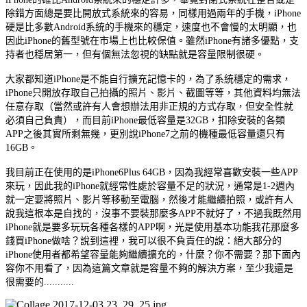
除錯方面總是要比開放式系統來的容易，同樣用過兩年的手機，iPhone
硬是比多數Android系統的手機來的穩定，速度也不會慢的太明顯，也
因此iPhone的舊型號在市場上也比較保值。雖然iPhone有諸多優點，支
持者也穩居第一，但有個無法忽視的缺點就是容量限制很硬。
大家都知道iPhone是不能自行擴充記憶卡的，為了系統穩定的需求，
iPhone只開放存取自己拍攝的照片、影片、截圖等等，其他資料均無法
任意存取（當然或許有人會想辦法用非正規的方式存取，但安全性就
必須自己負責），而目前iPhone最低容量是32GB，扣除安裝的各類
APP之後其實所剩無幾，更別說iPhone7之前的機種最低容量還只有
16GB。
我目前正在使用的是iPhone6Plus 64GB，因為我經常喜歡安裝一些APP
來玩，因此我的iPhone就經常性處於容量不足的狀況，通常是1-2週內
就一定要將照片、影片等移動至電腦，然後才能繼續拍照，或許有人
說我這根本是自找的，沒事不要裝那麼多APP不就好了，不過我既然用
iPhone就是要多玩玩各種各樣的APP啊，光是使用基本功能我花那麼多
錢買iPhone做啥？說到這裡，我可以很不負責任的說：絕大部分的
iPhone使用者都希望容量能夠繼續擴充的，什麼？你不需要？那下面內
容你不用看了，因為這篇文章就是容量不夠的解決方案，至少我還是
很需要的...........